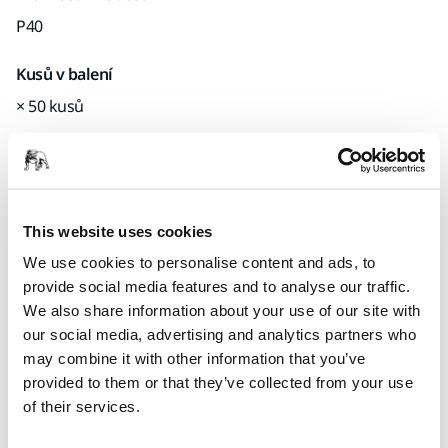
P40
Kusů v balení
× 50 kusů
Kód Mirka
4063505040
This website uses cookies
We use cookies to personalise content and ads, to
Informace o produktu
provide social media features and to analyse our traffic.
We also share information about your use of our site with
Technické údaje
Ke stažení
our social media, advertising and analytics partners who
may combine it with other information that you’ve
provided to them or that they’ve collected from your use
Díky speciálně zesílenému materiálu nosiče a technologii
of their services.
Mirka Progressive Bond™ pro vázání prachu je Coarse Cut
ideální pro všechny druhy hrubého broušení. Mezi