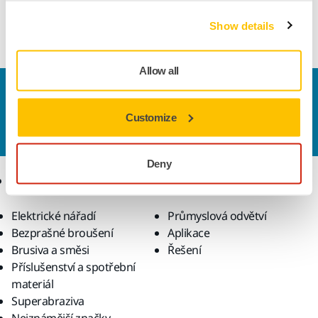
vlastnosti patří pružnost na zaoblených plochách, vynikající
odolnost proti roztržení a minimální zanášení.
Show details
Allow all
Kontaktujte nás
Chcete se dozvědět více?
Kontaktujte
náš odborný
Customize
tým podpory, který zodpoví vaše dotazy.
Deny
Produkty
Know-how
Elektrické nářadí
Průmyslová odvětví
Bezprašné broušení
Aplikace
Brusiva a směsi
Řešení
Příslušenství a spotřební
materiál
Superabraziva