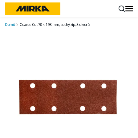
Přejít na obsah
Domů
Coarse Cut 70 × 198 mm, suchý zip, 8 otvorů