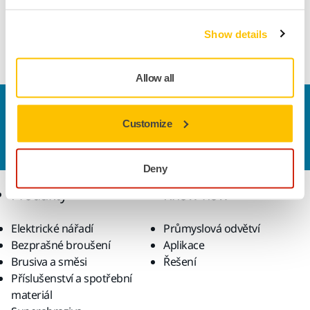
ideální pro všechny druhy hrubého broušení. Mezi
vlastnosti patří pružnost na zaoblených plochách, vynikající
Show details
odolnost proti roztržení a minimální zanášení.
Allow all
Kontaktujte nás
Customize
Chcete se dozvědět více?
Kontaktujte
náš odborný
tým podpory, který zodpoví vaše dotazy.
Deny
Produkty
Know-how
Elektrické nářadí
Průmyslová odvětví
Bezprašné broušení
Aplikace
Brusiva a směsi
Řešení
Příslušenství a spotřební
materiál