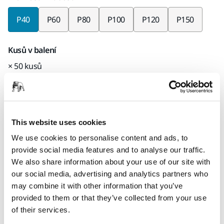
P40
P60
P80
P100
P120
P150
Kusů v balení
× 50 kusů
Kód Mirka
4061605040
This website uses cookies
We use cookies to personalise content and ads, to
provide social media features and to analyse our traffic.
Informace o produktu
We also share information about your use of our site with
our social media, advertising and analytics partners who
Technické údaje
Ke stažení
may combine it with other information that you’ve
provided to them or that they’ve collected from your use
Díky speciálně zesílenému materiálu nosiče a technologii
of their services.
Mirka Progressive Bond™ pro vázání prachu je Coarse Cut