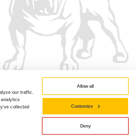
Allow all
yse our traffic.
 analytics
Customize
y’ve collected
Zásady ochrany osobních údajů
Podmínky používání
Předvolby souborů cookie
Deny
Pokud chcete zůstat na aktuální stránce, zavřete toto okno.