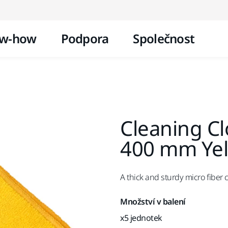
Přejít na obsah
w-how
Podpora
Společnost
Cleaning Cl
400 mm Yel
A thick and sturdy micro fiber c
Množství v balení
x5 jednotek