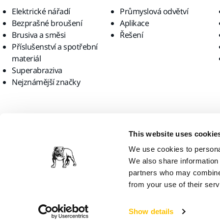
Elektrické nářadí
Průmyslová odvětví
Bezprašné broušení
Aplikace
Brusiva a směsi
Řešení
Příslušenství a spotřební
materiál
Superabraziva
Nejznámější značky
Najděte nás
This website uses cookie
We use cookies to personal
We also share information 
partners who may combine i
from your use of their serv
Mirka Ltd, 2026
Show details
Myslíme si, že se nacházíte v zemi United States. Chcete navštívit m