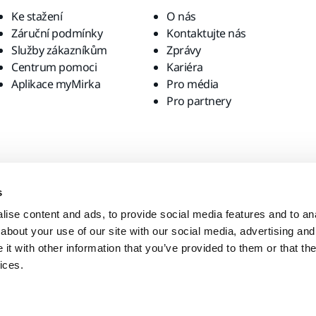
Ke stažení
O nás
Záruční podmínky
Kontaktujte nás
Služby zákazníkům
Zprávy
Centrum pomoci
Kariéra
Aplikace myMirka
Pro média
Pro partnery
s
ise content and ads, to provide social media features and to anal
about your use of our site with our social media, advertising and
t with other information that you’ve provided to them or that the
ices.
ístní webové stránky?
United States
English