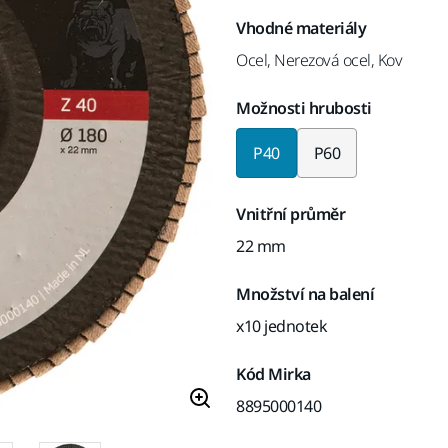
Vhodné materiály
Ocel, Nerezová ocel, Kov
Možnosti hrubosti
P40
P60
Vnitřní průměr
22 mm
Množství na balení
x10 jednotek
Kód Mirka
8895000140