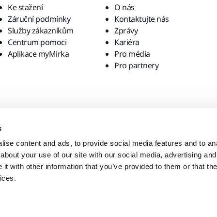
Ke stažení
O nás
Záruční podmínky
Kontaktujte nás
Služby zákazníkům
Zprávy
Centrum pomoci
Kariéra
Aplikace myMirka
Pro média
Pro partnery
s
ise content and ads, to provide social media features and to anal
about your use of our site with our social media, advertising and
t with other information that you’ve provided to them or that the
ices.
ístní webové stránky?
United States
English