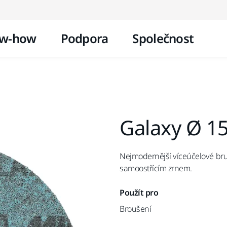
Přejít na obsah
w-how
Podpora
Společnost
Galaxy Ø 1
Nejmodernější víceúčelové bru
samoostřícím zrnem.
Použít pro
Broušení