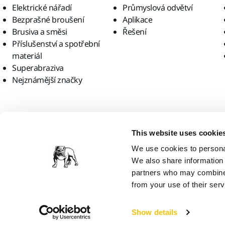
Elektrické nářadí
Průmyslová odvětví
Bezprašné broušení
Aplikace
Brusiva a směsi
Řešení
Příslušenství a spotřební
materiál
Superabraziva
Nejznámější značky
Najděte nás
This website uses cookie
We use cookies to personal
We also share information 
partners who may combine i
from your use of their serv
Mirka Ltd, 2026
Show details
Myslíme si, že se nacházíte v zemi United States. Chcete navštívit m