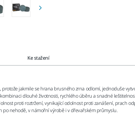
Ke stažení
, protože jakmile se hrana brusného zrna odlomí, jednoduše vytv
kombinaci dlouhé životnosti, rychlého úběru a snadné leštitelnost
olnost proti roztržení, vynikající odolnost proti zanášení, prach 
ch po nehodě, v námořní výrobě i v dřevařském průmyslu.