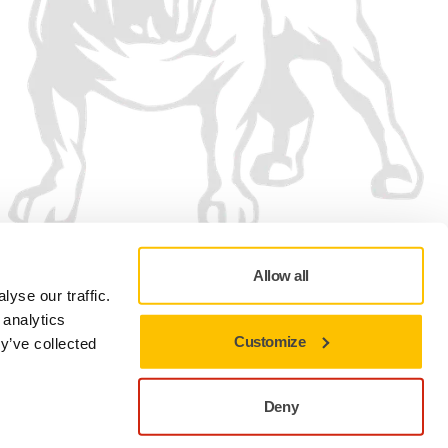
Allow all
yse our traffic.
 analytics
Customize
y’ve collected
Zásady ochrany osobních údajů
Podmínky používání
Předvolby souborů cookie
Deny
Pokud chcete zůstat na aktuální stránce, zavřete toto okno.