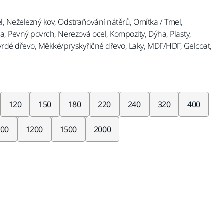
el, Neželezný kov, Odstraňování nátěrů, Omítka / Tmel,
ka, Pevný povrch, Nerezová ocel, Kompozity, Dýha, Plasty,
 Tvrdé dřevo, Měkké/pryskyřičné dřevo, Laky, MDF/HDF, Gelcoat,
120
150
180
220
240
320
400
000
1200
1500
2000