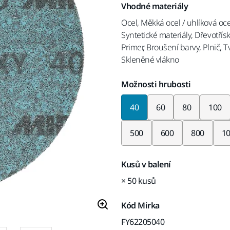
Vhodné materiály
Ocel, Měkká ocel / uhlíková oc
Syntetické materiály, Dřevotřís
Primer, Broušení barvy, Plnič,
Skleněné vlákno
Možnosti hrubosti
40
60
80
100
500
600
800
1
Kusů v balení
× 50 kusů
Kód Mirka
FY62205040