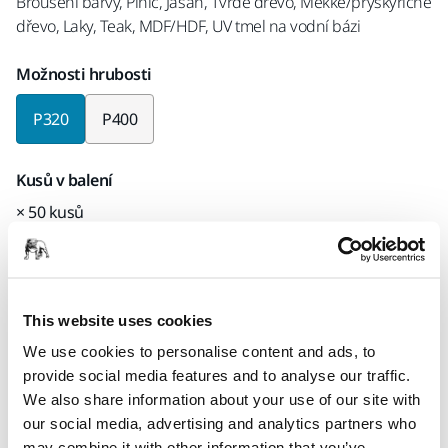
Broušení barvy, Plnič, Jasan, Tvrdé dřevo, Měkké/pryskyřičné
dřevo, Laky, Teak, MDF/HDF, UV tmel na vodní bázi
Možnosti hrubosti
P320
P400
Kusů v balení
× 50 kusů
Kód Mirka
2810105032
This website uses cookies
We use cookies to personalise content and ads, to
provide social media features and to analyse our traffic.
Informace o produktu
We also share information about your use of our site with
our social media, advertising and analytics partners who
Technické údaje
Ke stažení
may combine it with other information that you’ve