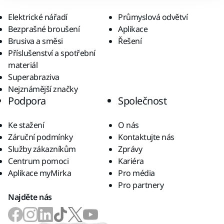
Elektrické nářadí
Průmyslová odvětví
Bezprašné broušení
Aplikace
Brusiva a směsi
Řešení
Příslušenství a spotřební
materiál
Superabraziva
Nejznámější značky
Podpora
Společnost
Ke stažení
O nás
Záruční podmínky
Kontaktujte nás
Služby zákazníkům
Zprávy
Centrum pomoci
Kariéra
Aplikace myMirka
Pro média
Pro partnery
Najděte nás