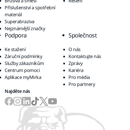
Brusiva a směsi
Řešení
Příslušenství a spotřební
materiál
Superabraziva
Nejznámější značky
Podpora
Společnost
Ke stažení
O nás
Záruční podmínky
Kontaktujte nás
Služby zákazníkům
Zprávy
Centrum pomoci
Kariéra
Aplikace myMirka
Pro média
Pro partnery
Najděte nás