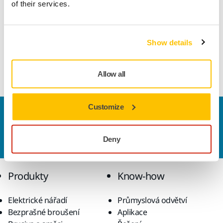
Informace o produktu
of their services.
Technické údaje
Show details
Ceramic grinding wheel for grinding tools, high-speed steel
and hardened steel.
Allow all
Customize
Kontaktujte nás
Chcete se dozvědět více?
Kontaktujte
náš odborný
Deny
tým podpory, který zodpoví vaše dotazy.
Produkty
Know-how
Elektrické nářadí
Průmyslová odvětví
Bezprašné broušení
Aplikace