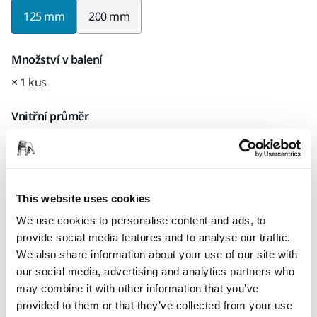
125 mm
200 mm
Množství v balení
× 1 kus
Vnitřní průměr
32 mm
Tloušťka
20 mm
This website uses cookies
We use cookies to personalise content and ads, to
Kód Mirka
provide social media features and to analyse our traffic.
7801936032
We also share information about your use of our site with
our social media, advertising and analytics partners who
may combine it with other information that you’ve
provided to them or that they’ve collected from your use