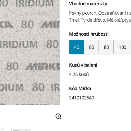
Vhodné materiály
Pevný povrch, Odstraňování nát
Tmel, Tvrdé dřevo, Měkké/prys
Možnosti hrubosti
40
60
80
100
Kusů v balení
× 25 kusů
Kód Mirka
2410102540