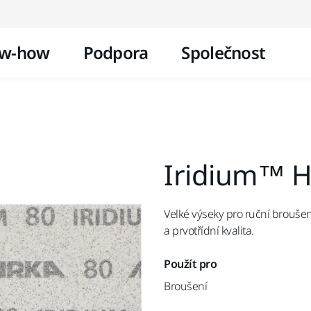
Přejít na obsah
w-how
Podpora
Společnost
Iridium™ H
Velké výseky pro ruční broušen
a prvotřídní kvalita.
Použít pro
Broušení