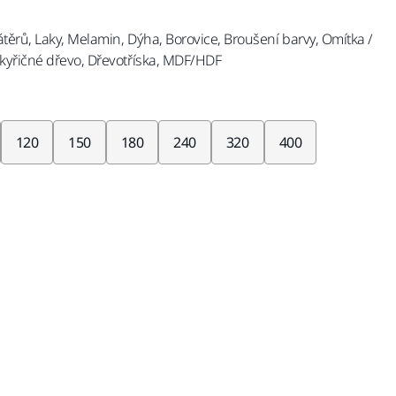
ěrů, Laky, Melamin, Dýha, Borovice, Broušení barvy, Omítka /
kyřičné dřevo, Dřevotříska, MDF/HDF
120
150
180
240
320
400