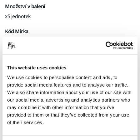
Množství v balení
x5 jednotek
Kód Mirka
8295550111
This website uses cookies
Informace o produktu
We use cookies to personalise content and ads, to
Technické údaje
provide social media features and to analyse our traffic.
We also share information about your use of our site with
our social media, advertising and analytics partners who
Interface for Ø 125 mm Backing Pads. Mirka's Interface pads
may combine it with other information that you’ve
are used for sanding rounded surfaces and contours in
provided to them or that they’ve collected from your use
combination with grip sanding abrasives. Using an
of their services.
interface pad will also produce a softer result. The Interface
pad is placed between the backing pad and the sanding