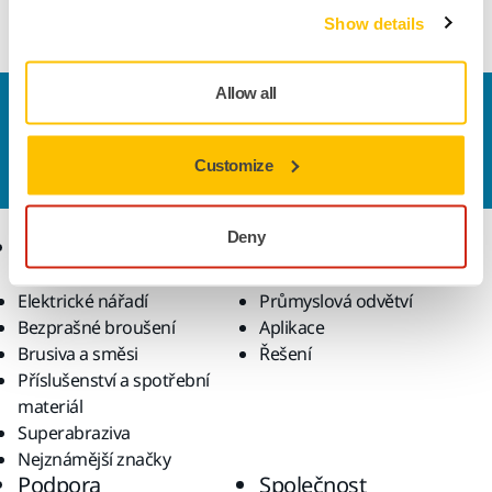
disc.
Show details
Allow all
Kontaktujte nás
Chcete se dozvědět více?
Kontaktujte
náš odborný
Customize
tým podpory, který zodpoví vaše dotazy.
Deny
Produkty
Know-how
Elektrické nářadí
Průmyslová odvětví
Bezprašné broušení
Aplikace
Brusiva a směsi
Řešení
Příslušenství a spotřební
materiál
Superabraziva
Nejznámější značky
Podpora
Společnost