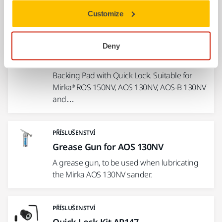
Související produkty
Customize
POUŽÍT SPOLEČNĚ
Deny
Backing Pad Ø 32 mm Quick Lock
Backing Pad with Quick Lock. Suitable for
Mirka® ROS 150NV, AOS 130NV, AOS-B 130NV
and…
PŘÍSLUŠENSTVÍ
Grease Gun for AOS 130NV
A grease gun, to be used when lubricating
the Mirka AOS 130NV sander.
PŘÍSLUŠENSTVÍ