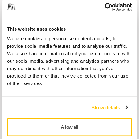
Podložný talíř 32 mm s rychlospojkou
pro samolepicí brusivo, měkký,
10ks/bal.
8294596311
This website uses cookies
We use cookies to personalise content and ads, to
provide social media features and to analyse our traffic.
Quick Lock Kit AP147
We also share information about your use of our site with
8992324411
our social media, advertising and analytics partners who
may combine it with other information that you’ve
provided to them or that they’ve collected from your use
Podložný talíř 3" 77 mm,
of their services.
suchozipový, závit 1/4", střední
8294791311
Show details
Zobrazit více
Allow all