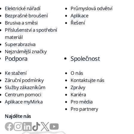
Elektrické nářadí
Průmyslová odvětví
Bezprašné broušení
Aplikace
Brusiva a směsi
Řešení
Příslušenství a spotřební
materiál
Superabraziva
Nejznámější značky
Podpora
Společnost
Ke stažení
O nás
Záruční podmínky
Kontaktujte nás
Služby zákazníkům
Zprávy
Centrum pomoci
Kariéra
Aplikace myMirka
Pro média
Pro partnery
Najděte nás