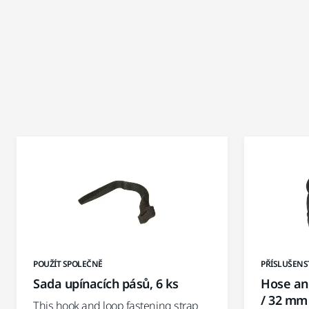
POUŽÍT SPOLEČNĚ
PŘÍSLUŠENS
Sada upínacích pásů, 6 ks
Hose an
/ 32 mm
This hook and loop fastening strap