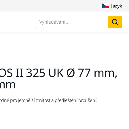
Jazyk
Vyhledávání…
OS II 325 UK Ø 77 mm,
 mm
né pro jemnější zrnitost a předleštění broušení.