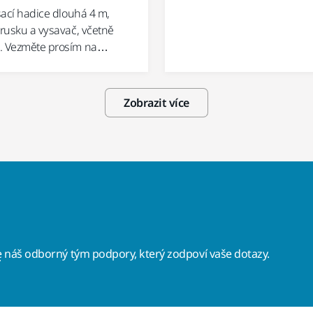
 sací hadice dlouhá 4 m,
brusku a vysavač, včetně
. Vezměte prosím na…
Zobrazit více
e
náš odborný tým podpory, který zodpoví vaše dotazy.