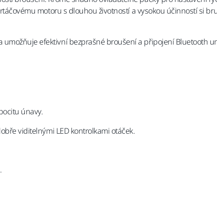
kartáčovému motoru s dlouhou životností a vysokou účinností si b
 umožňuje efektivní bezprašné broušení a připojení Bluetooth u
pocitu únavy.
dobře viditelnými LED kontrolkami otáček.
.