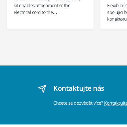
kit enables attachment of the
Flexibilní
electrical cord to the…
spojující 
konektoru
Kontaktujte nás
Chcete se dozvědět více?
Kontaktujt