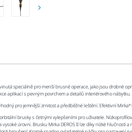
vinutá speciálně pro menší brusné operace, jako jsou drobné opr
kce aplikací s pevným povrchem a detailů interiérového nábytku.
odný pro jemnější zrnitost a předběžné leštění. Efektivní Mirka®
bitální brusky s četnými vylepšeními pro uživatele. Nízkoprofil
 vysoké úrovni. Brusku Mirka DEROS II lze díky nízké hlučnosti 
osti broušení: Kromě snadno ovladatelné páčky pro nastavení ryc