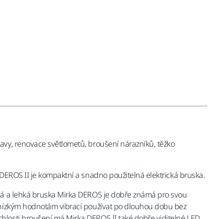
avy, renovace světlometů, broušení nárazníků, těžko
 DEROS II je kompaktní a snadno použitelná elektrická bruska.
ová a lehká bruska Mirka DEROS je dobře známá pro svou
a nízkým hodnotám vibrací používat po dlouhou dobu bez
hlosti broušení má Mirka DEROS II také dobře viditelné LED