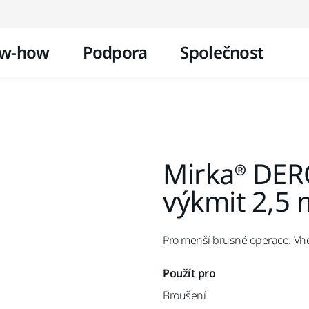
Přejít na obsah
w-how
Podpora
Společnost
Mirka® DER
výkmit 2,5
Pro menší brusné operace. Vhod
Použít pro
Broušení