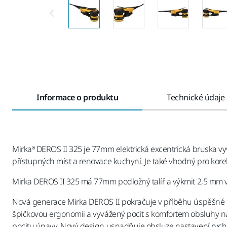
Informace o produktu
Technické údaje
Mirka® DEROS II 325 je 77mm elektrická excentrická bruska vy
přístupných míst a renovace kuchyní. Je také vhodný pro kore
Mirka DEROS II 325 má 77mm podložný talíř a výkmit 2,5 mm vh
Nová generace Mirka DEROS II pokračuje v příběhu úspěšné or
špičkovou ergonomii a vyvážený pocit s komfortem obsluhy na
pocitu únavy. Nový design usnadňuje obsluze nastavení rychl