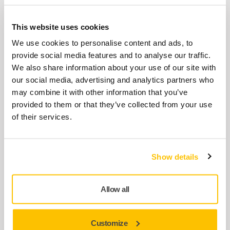
Motor Cooling Filter for DE 1230/1242
This website uses cookies
We use cookies to personalise content and ads, to
8999110111
provide social media features and to analyse our traffic.
We also share information about your use of our site with
Prachový filtr pro DE 1230
our social media, advertising and analytics partners who
may combine it with other information that you’ve
8999100411
provided to them or that they’ve collected from your use
of their services.
Zobrazit více
Show details
Související produkty
Allow all
PŘÍSLUŠENSTVÍ
Prachový filtr pro DE 1230
Customize