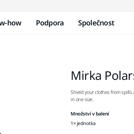
Přejít na obsah
w-how
Podpora
Společnost
Mirka Pola
Shield your clothes from spills
in one size.
Množství v balení
1× jednotka