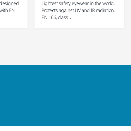
 designed
Lightest safety eyewear in the world.
 with EN
Protects against UV and IR radiation.
EN 166, class…