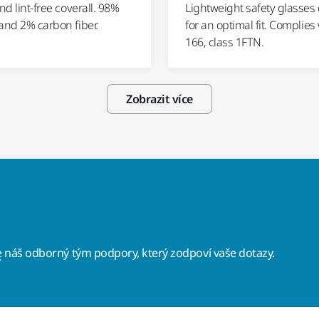
and lint-free coverall. 98%
Lightweight safety glasses
and 2% carbon fiber.
for an optimal fit. Complies
166, class 1FTN.
Zobrazit více
e
náš odborný tým podpory, který zodpoví vaše dotazy.