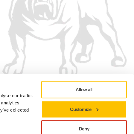
Allow all
yse our traffic.
 analytics
Customize
y’ve collected
Zásady ochrany osobních údajů
Podmínky používání
Předvolby souborů cookie
Deny