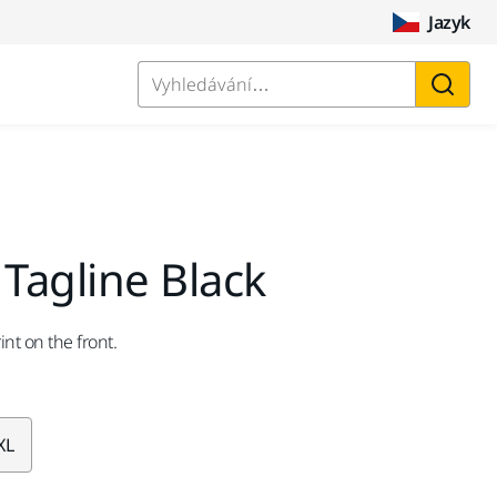
Jazyk
Vyhledávání…
 Tagline Black
int on the front.
XL