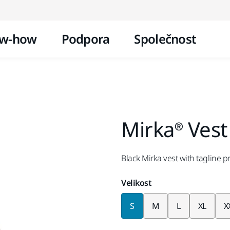
Přejít na obsah
w-how
Podpora
Společnost
Mirka® Vest
Black Mirka vest with tagline pr
Velikost
S
M
L
XL
X