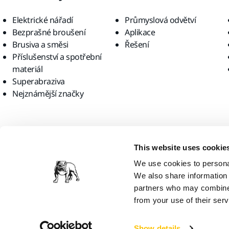
Elektrické nářadí
Průmyslová odvětví
Bezprašné broušení
Aplikace
Brusiva a směsi
Řešení
Příslušenství a spotřební
materiál
Superabraziva
Nejznámější značky
Najděte nás
This website uses cookie
We use cookies to personal
We also share information 
partners who may combine i
from your use of their serv
Mirka Ltd, 2026
Show details