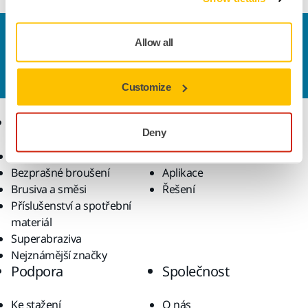
Kontaktujte nás
Allow all
Chcete se dozvědět více?
Kontaktujte
náš odborný
tým podpory, který zodpoví vaše dotazy.
Customize
Produkty
Know-how
Deny
Elektrické nářadí
Průmyslová odvětví
Bezprašné broušení
Aplikace
Brusiva a směsi
Řešení
Příslušenství a spotřební
materiál
Superabraziva
Nejznámější značky
Podpora
Společnost
Ke stažení
O nás