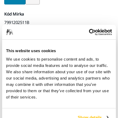
Kód Mirka
7991202511B
Informace o produktu
This website uses cookies
Technické údaje
Ke stažení
We use cookies to personalise content and ads, to
provide social media features and to analyse our traffic.
We also share information about your use of our site with
Polarshine® 12 Black is a water-based silicone-free polishing
our social media, advertising and analytics partners who
compound designed to quickly and permanently remove
may combine it with other information that you’ve
sanding scratches on industrial paints from P2000 and finer,
provided to them or that they’ve collected from your use
leaving a hologram-free deep gloss finish. Specifically
of their services.
developed for dark surfaces and composites. Ideal for gel
coat, high gloss lacquers and exposed carbon fibre.
Show details