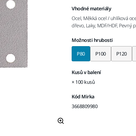
Vhodné materiály
Ocel, Měkká ocel / uhlíková oce
dřevo, Laky, MDF/HDF, Pevný p
Možnosti hrubosti
P80
P100
P120
Kusů v balení
× 100 kusů
Kód Mirka
3668809980