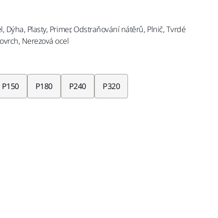
l, Dýha, Plasty, Primer, Odstraňování nátěrů, Plnič, Tvrdé
ovrch, Nerezová ocel
P150
P180
P240
P320