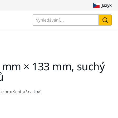
Jazyk
Vyhledávání…
81 mm × 133 mm, suchý
ů
 je broušení „až na kov“.