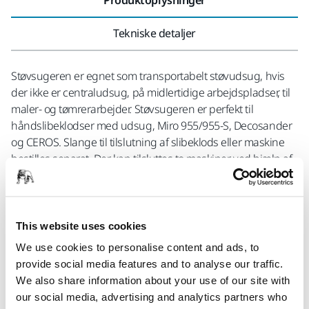
Tekniske detaljer
Støvsugeren er egnet som transportabelt støvudsug, hvis
der ikke er centraludsug, på midlertidige arbejdspladser, til
maler- og tømrerarbejder. Støvsugeren er perfekt til
håndslibeklodser med udsug, Miro 955/955-S, Decosander
og CEROS. Slange til tilslutning af slibeklods eller maskine
bestilles separat. Der kan tilsluttes to maskiner ved hjælp af
en Y-kobling. Til autostart af trykluftmaskiner kræves
pneumatisk startboks 8999701011. Elektriske maskiner
starter derimod støvsugeren automatisk, når den tilsluttes
via udtaget på maskinen. Støvsugeren kan også benyttes til
This website uses cookies
vådsugning. Der medfølger en fleecepose. Filteret renses
We use cookies to personalise content and ads, to
nemt med en knap på støvsugeren, et såkaldt push & clean-
provide social media features and to analyse our traffic.
system.
We also share information about your use of our site with
our social media, advertising and analytics partners who