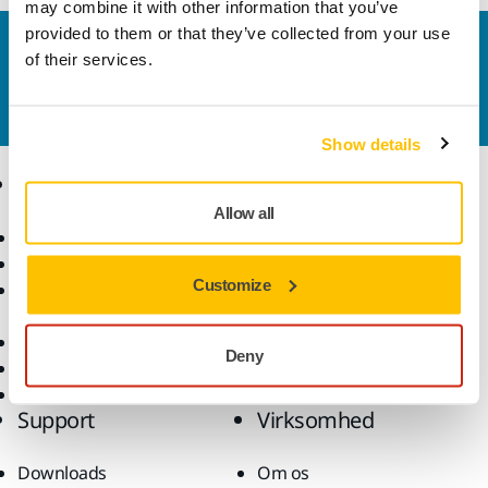
may combine it with other information that you’ve
provided to them or that they’ve collected from your use
Kontakt os
of their services.
Vil du gerne vide mere?
Kontakt os,
så vil vores
ekspertsupportteam besvare dine spørgsmål.
Show details
Produkter
Knowhow
Allow all
Elektrisk værktøj
Brancher
Støvfri slibning
Anvendelsesformål
Customize
Slibematerialer og
Løsninger
polermidler
Tilbehør og forbrugsvarer
Deny
Superslibematerialer
Profilerede brands
Support
Virksomhed
Downloads
Om os