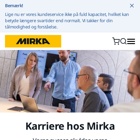
Gå til indhold
Bemærk!
Lige nu er vores kundeservice ikke på fuld kapacitet, hvilket kan
betyde længere svartider end normalt. Vi takker for din
tålmodighed og forståelse.
Karriere hos Mirka