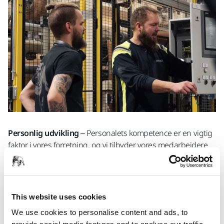
Personlig udvikling
– Personalets kompetence er en vigtig
faktor i vores forretning, og vi tilbyder vores medarbejdere
mange muligheder for at udvikle deres viden og faglige
kompetencer.
Lederskab
– Du kan altid forvente, at din leder tager sig af
This website uses cookies
din personlige udvikling og behandler alle lige.
We use cookies to personalise content and ads, to
Trygt og behageligt arbejdsmiljø
– Vi passer godt på