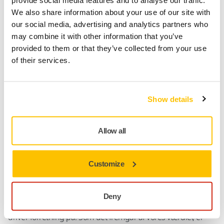
provide social media features and to analyse our traffic.
vores medarbejdere og ønsker at tilbyde et trygt
We also share information about your use of our site with
arbejdsmiljø, et behageligt arbejdsfællesskab og
our social media, advertising and analytics partners who
spændende fritidsaktiviteter.
may combine it with other information that you’ve
provided to them or that they’ve collected from your use
Dette er vores måde, Mirka Way, og det kunne også være
of their services.
din måde.
Kunne du tænke dig at tage del i vores succeshistorie?
Show details
Allow all
Customize
Virksomhedsansvar
Deny
For Mirka er virksomhedsansvar selve kernen i den måde, vi
driver forretning på. Som det fremgår af vores værdier, er