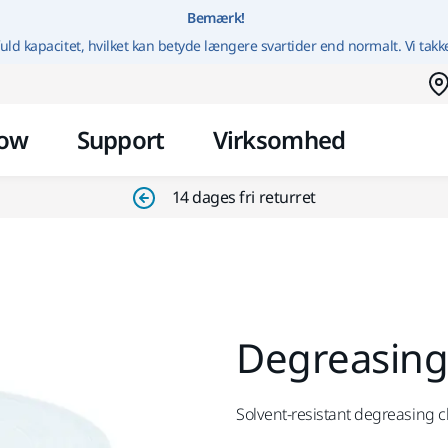
Gå til indhold
Bemærk!
uld kapacitet, hvilket kan betyde længere svartider end normalt. Vi takk
ow
Support
Virksomhed
14 dages fri returret
Degreasing 
Solvent-resistant degreasing cl