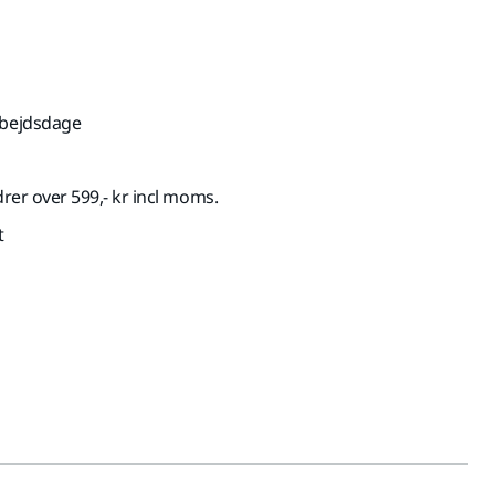
rbejdsdage
drer over 599,- kr incl moms.
t