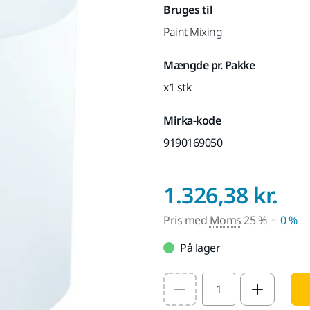
Bruges til
Paint Mixing
Mængde pr. Pakke
x1 stk
Mirka-kode
9190169050
Pr
1.326,38 kr.
Pris med
Moms
25 %
0 %
På lager
Select quantity value