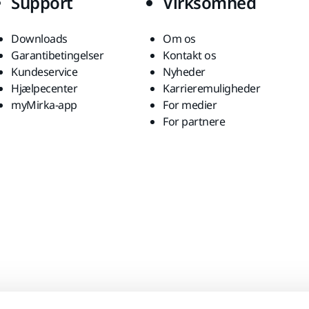
Support
Virksomhed
Downloads
Om os
Garantibetingelser
Kontakt os
Kundeservice
Nyheder
Hjælpecenter
Karrieremuligheder
myMirka-app
For medier
For partnere