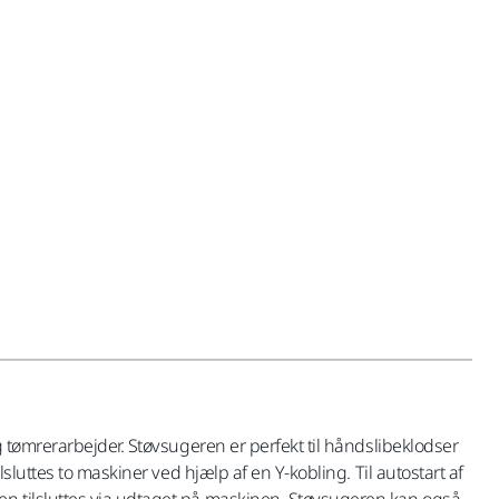
 tømrerarbejder. Støvsugeren er perfekt til håndslibeklodser
luttes to maskiner ved hjælp af en Y-kobling. Til autostart af
en tilsluttes via udtaget på maskinen. Støvsugeren kan også