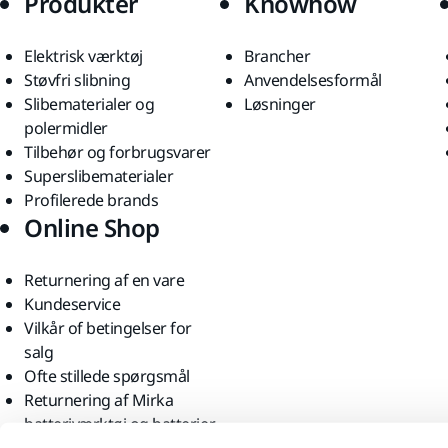
Produkter
Knowhow
Elektrisk værktøj
Brancher
Støvfri slibning
Anvendelsesformål
Slibematerialer og
Løsninger
polermidler
Tilbehør og forbrugsvarer
Superslibematerialer
Profilerede brands
Online Shop
Returnering af en vare
Kundeservice
Vilkår of betingelser for
salg
Ofte stillede spørgsmål
Returnering af Mirka
batteriværktøj og batterier
Find os