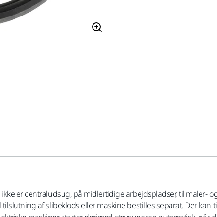
kke er centraludsug, på midlertidige arbejdspladser, til maler- og
lutning af slibeklods eller maskine bestilles separat. Der kan tils
ektriske maskiner starter derimod støvsugeren automatisk, når d