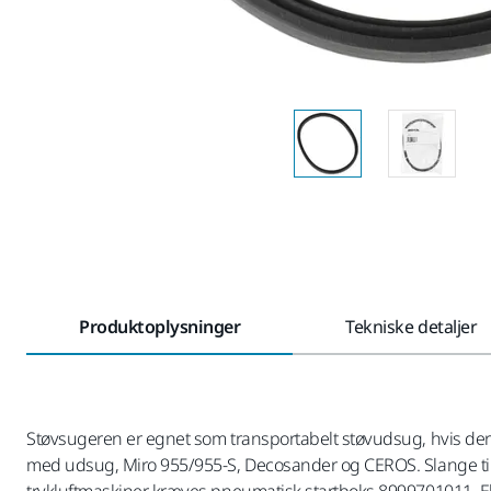
Produktoplysninger
Tekniske detaljer
Støvsugeren er egnet som transportabelt støvudsug, hvis der i
med udsug, Miro 955/955-S, Decosander og CEROS. Slange til tils
trykluftmaskiner kræves pneumatisk startboks 8999701011. El