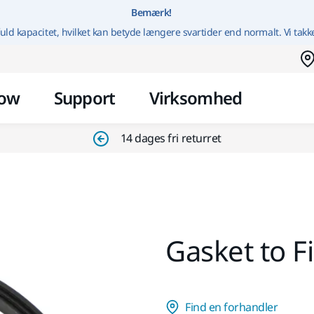
Gå til indhold
Bemærk!
uld kapacitet, hvilket kan betyde længere svartider end normalt. Vi takk
ow
Support
Virksomhed
14 dages fri returret
Gasket to F
Find en forhandler