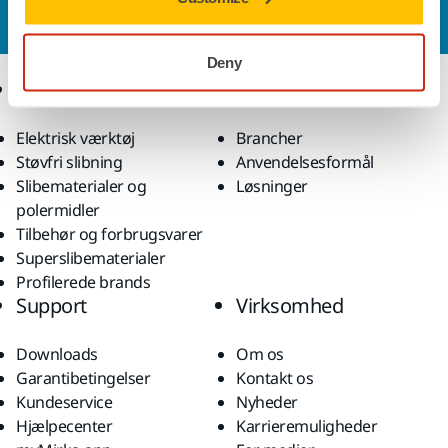
ekspertsupportteam besvare dine spørgsmål.
Deny
Produkter
Knowhow
Elektrisk værktøj
Brancher
Støvfri slibning
Anvendelsesformål
Slibematerialer og
Løsninger
polermidler
Tilbehør og forbrugsvarer
Superslibematerialer
Profilerede brands
Support
Virksomhed
Downloads
Om os
Garantibetingelser
Kontakt os
Kundeservice
Nyheder
Hjælpecenter
Karrieremuligheder