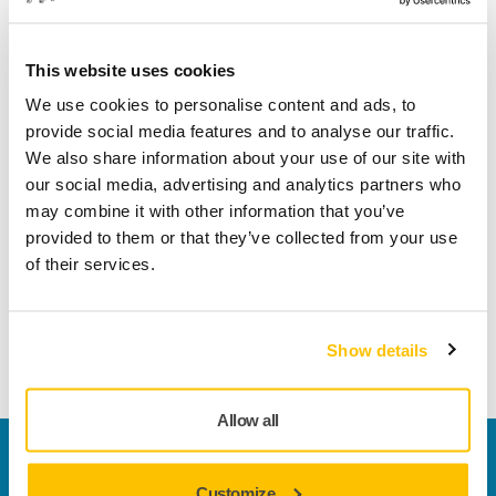
Produktoplysninger
This website uses cookies
We use cookies to personalise content and ads, to
Tekniske detaljer
Downloads
provide social media features and to analyse our traffic.
We also share information about your use of our site with
our social media, advertising and analytics partners who
Pad saver for 93x180mm backing pads. Mirka's pad savers
may combine it with other information that you’ve
are designed to protect the backing pad from wear and tear,
provided to them or that they’ve collected from your use
when sanding aggressively and continuously with net
of their services.
products. These cost-effective pad savers, placed between
the backing pad and the sanding sheet, should be
changed regularly. The pad savers prolong the life of the
backing pad.
Show details
Allow all
Kontakt os
Vil du gerne vide mere?
Kontakt os,
så vil vores
Customize