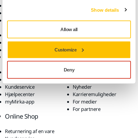
Elektrisk værktøj
Brancher
Show details
Støvfri slibning
Anvendelsesformål
Slibematerialer og
Løsninger
polermidler
Allow all
Tilbehør og forbrugsvarer
Superslibematerialer
Profilerede brands
Customize
Support
Virksomhed
Deny
Downloads
Om os
Garantibetingelser
Kontakt os
Kundeservice
Nyheder
Hjælpecenter
Karrieremuligheder
myMirka-app
For medier
For partnere
Online Shop
Returnering af en vare