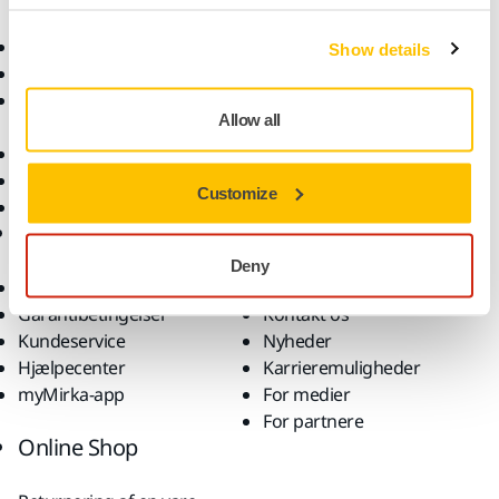
Elektrisk værktøj
Brancher
Show details
Støvfri slibning
Anvendelsesformål
Slibematerialer og
Løsninger
Allow all
polermidler
Tilbehør og forbrugsvarer
Superslibematerialer
Customize
Profilerede brands
Support
Virksomhed
Deny
Downloads
Om os
Garantibetingelser
Kontakt os
Kundeservice
Nyheder
Hjælpecenter
Karrieremuligheder
myMirka-app
For medier
For partnere
Online Shop