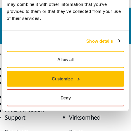
may combine it with other information that you’ve
provided to them or that they’ve collected from your use
Kontakt os
of their services.
Vil du gerne vide mere?
Kontakt os,
så vil vores
ekspertsupportteam besvare dine spørgsmål.
Show details
Produkter
Knowhow
Allow all
Elektrisk værktøj
Brancher
Støvfri slibning
Anvendelsesformål
Customize
Slibematerialer og
Løsninger
polermidler
Tilbehør og forbrugsvarer
Deny
Superslibematerialer
Profilerede brands
Support
Virksomhed