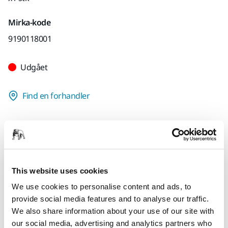
Mirka-kode
9190118001
Udgået
Find en forhandler
Produktoplysninger
Tekniske detaljer
This website uses cookies
We use cookies to personalise content and ads, to
This tool holder for a wall sander is specially designed for
provide social media features and to analyse our traffic.
the black Store rack 90x180 cm, code: BM9190114001.
We also share information about your use of our site with
our social media, advertising and analytics partners who