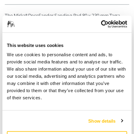
The Mirka® DecoSander Sanding Pad 80 x 230 mm Tarra
Multi is a rectangular pad designed to enhance precision
during detailed sanding tasks. Ideal for precise tasks and
confined areas, offering excellent handling. Perfect for use
with the Mirka DecoSander, this pad excels in corner
This website uses cookies
sanding and hard-to-reach areas. Its grip fastening system
We use cookies to personalise content and ads, to
keeps the abrasive securely in place, ensuring stable
provide social media features and to analyse our traffic.
performance and safety during use. Compatible with Mirka
We also share information about your use of our site with
abrasives.
our social media, advertising and analytics partners who
may combine it with other information that you’ve
Corner-sanding capability
: Reaches difficult areas,
provided to them or that they’ve collected from your use
ensuring detailed and thorough sanding.
of their services.
Grip fastening system
: Secures the abrasive,
enhancing control and safety during operation.
Show details
Interchangeable
: Easily swaps in and out, minimizing
downtime.