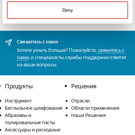
дистрибьюторах Mirka в странах Центральной Азии и
Deny
Кавказа, ознакомьтесь со списком импортеров на сайте
Importers - Mirka
Свяжитесь с нами
Хотите узнать больше? Пожалуйста,
свяжитесь с
нами
, и специалисты службы поддержки ответят
на ваши вопросы.
Продукты
Решения
Инструмент
Отрасли
Беспыльное шлифование
Области применения
Абразивы и
Наши Решения
полировальные пасты
Аксессуары и расходные