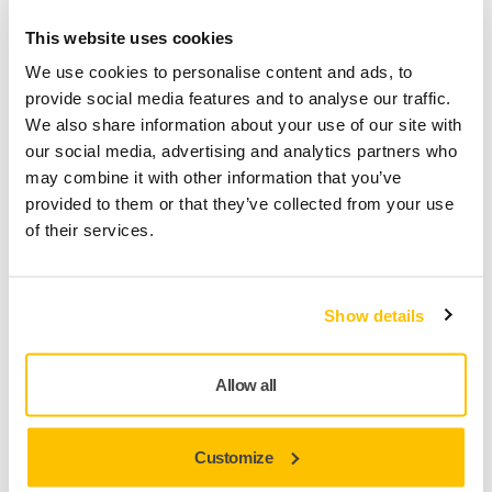
Сектора: кузовной ремонт, транспортная
This website uses cookies
промышленность, деревообработка, строительство и
декор
We use cookies to personalise content and ads, to
provide social media features and to analyse our traffic.
Менеджер по продажам Mirka в: Казахстане,
We also share information about your use of our site with
Кыргызстане, Таджикистане, Туркменистане, Узбекистане
our social media, advertising and analytics partners who
may combine it with other information that you’ve
provided to them or that they’ve collected from your use
Yevhen Omelchenko
: находится в Украине, владеет
of their services.
украинским, английским и русским
yevhen.omelchenko@mirka.com
Show details
Менеджер по продажам Mirka в: Украине
Allow all
Сектора: кузовной ремонт, деревообработка,
строительство и декор
Customize
Чтобы получить дополнительную информацию о