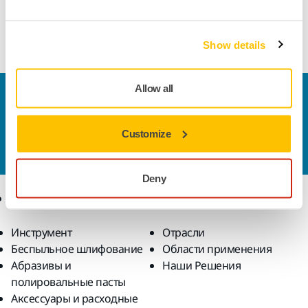
The soft backing gives the operator a smooth sanding
experience and minimises the risk for mistakes.
Show details
Allow all
Свяжитесь с нами
Хотите узнать больше? Пожалуйста,
свяжитесь с
нами
, и специалисты службы поддержки ответят
Customize
на ваши вопросы.
Deny
Продукты
Решения
Инструмент
Отрасли
Беспыльное шлифование
Области применения
Абразивы и
Наши Решения
полировальные пасты
Аксессуары и расходные