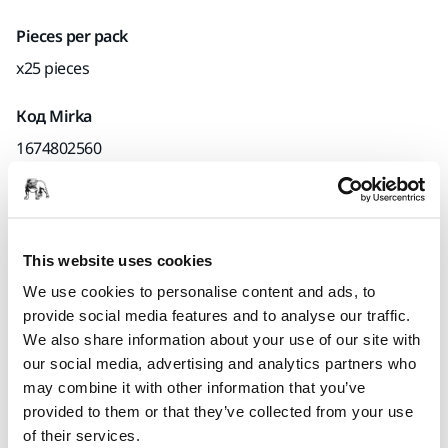
Pieces per pack
x25 pieces
Код Mirka
1674802560
Информация о продукте
This website uses cookies
Техническая информация
We use cookies to personalise content and ads, to
provide social media features and to analyse our traffic.
Загрузки
We also share information about your use of our site with
our social media, advertising and analytics partners who
may combine it with other information that you’ve
Ideal for plaster sanding and compatible with the most
provided to them or that they’ve collected from your use
common wall sanders. Mirka Yellow Abrasives Soft is a 225
of their services.
mm paper disc with 27 holes and a flexible fleece backing.