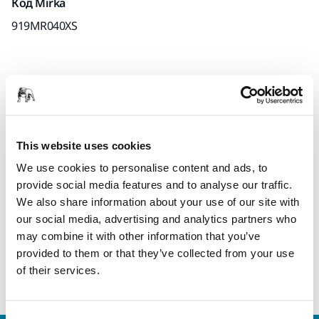
Код Mirka
919MR040XS
Информация о продукте
Загрузки
This website uses cookies
We use cookies to personalise content and ads, to
Grey Mirka womens sweater with signature print on the
provide social media features and to analyse our traffic.
front.
We also share information about your use of our site with
our social media, advertising and analytics partners who
may combine it with other information that you’ve
Material: 52% polyester / 48% cotton, 320gr/m2, brushed
provided to them or that they’ve collected from your use
inside.
of their services.