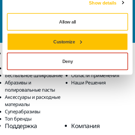
Show details
Свяжитесь с нами
Хотите узнать больше? Пожалуйста,
свяжитесь с
Allow all
нами
, и специалисты службы поддержки ответят
на ваши вопросы.
Customize
Продукты
Решения
Deny
Инструмент
Отрасли
Беспыльное шлифование
Области применения
Абразивы и
Наши Решения
полировальные пасты
Аксессуары и расходные
материалы
Суперабразивы
Топ бренды
Поддержка
Компания