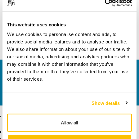
Информация о продукте
Техническая информация
This website uses cookies
We use cookies to personalise content and ads, to
A display for up to 12 abrasive sheet packages.
provide social media features and to analyse our traffic.
We also share information about your use of our site with
our social media, advertising and analytics partners who
may combine it with other information that you’ve
Свяжитесь с нами
provided to them or that they’ve collected from your use
Хотите узнать больше? Пожалуйста,
свяжитесь с
of their services.
нами
, и специалисты службы поддержки ответят
на ваши вопросы.
Show details
Продукты
Решения
Allow all
Инструмент
Отрасли