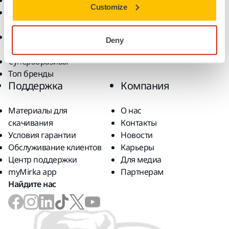
Беспыльное шлифование
Области применения
Customize
Абразивы и
Наши Решения
полировальные пасты
Аксессуары и расходные
Deny
материалы
Суперабразивы
Топ бренды
Поддержка
Компания
Материалы для
О нас
скачивания
Контакты
Условия гарантии
Новости
Обслуживание клиентов
Карьеры
Центр поддержки
Для медиа
myMirka app
Партнерам
Найдите нас