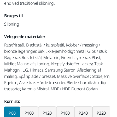
end ved traditionel slibning.
Bruges til
Slibning
Velegnede materialer
Rustfrit stål, Blødt stål / kulstofstål, Kobber / messing /
bronze legeringer, Birk, Ikke-jernholdigt metal, Gips / stuk,
Bøgetræ, Rustfrit stål, Melamin, Fineret, fyrretræ, Plast,
Midler, Maling af slibning, Kropsfyldstoffer, Lackey, Teak,
Mahogni, L.G. Himacs, Samsung Staron, Afisolering af
maling, Spånplade / presset, Massive overflader, Støbejern,
Egetræ, Aske træ, Hårde træsorter, Bløde / harpiksholdige
træsorter, Karonia Mistral, MDF / HDF, Dupont Corian
Korn str.
P80
P100
P120
P180
P240
P320