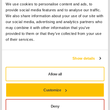
We use cookies to personalise content and ads, to
Find en forhandler
provide social media features and to analyse our traffic.
We also share information about your use of our site with
LEVERES TIL DIG
our social media, advertising and analytics partners who
Levering indenfor 3-5 arbejdsdage
may combine it with other information that you’ve
Levering i Danmark
provided to them or that they’ve collected from your use
of their services.
Fragt fri levering ved ordrer over 599,- kr incl moms.
Sikker betaling med kort
Sporing af forsendelsen
Show details
Allow all
Produktoplysninger
Customize
Tekniske detaljer
Downloads
Deny
Abranet er et netslibeprodukt, som tilbyder en kombination