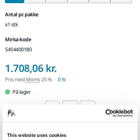
Antal pr. pakke
x1 stk
Mirka-kode
5454400180
Pris med Moms 2
1.708,06 kr.
Pris med
Moms
25 %
0 %
På lager
Select quantity value
Føj til indkøbskurv
This website uses cookies