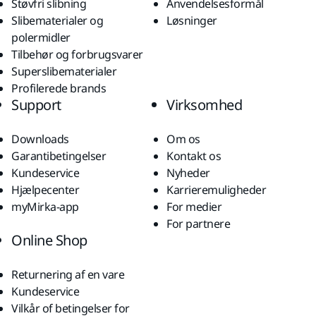
Støvfri slibning
Anvendelsesformål
Slibematerialer og
Løsninger
polermidler
Tilbehør og forbrugsvarer
Superslibematerialer
Profilerede brands
Support
Virksomhed
Downloads
Om os
Garantibetingelser
Kontakt os
Kundeservice
Nyheder
Hjælpecenter
Karrieremuligheder
myMirka-app
For medier
For partnere
Online Shop
Returnering af en vare
Kundeservice
Vilkår of betingelser for