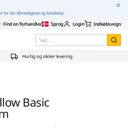
er for din tålmodighed og forståelse.
Find en forhandler
Sprog
Login
Indkøbsvogn
Søg ...
Hurtig og sikker levering
llow Basic
0m