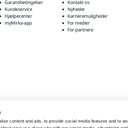
Garantibetingelser
Kontakt os
Kundeservice
Nyheder
Hjælpecenter
Karrieremuligheder
myMirka-app
For medier
For partnere
s
ise content and ads, to provide social media features and to anal
about your use of our site with our social media, advertising and