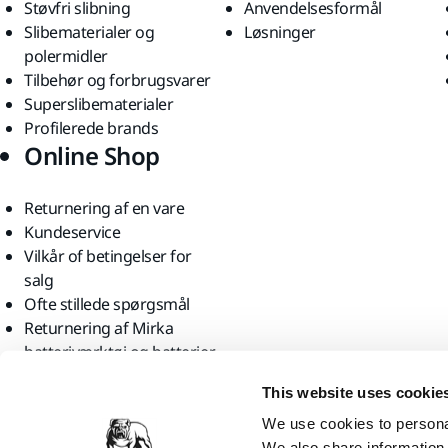
Støvfri slibning
Anvendelsesformål
Slibematerialer og
Løsninger
polermidler
Tilbehør og forbrugsvarer
Superslibematerialer
Profilerede brands
Online Shop
Returnering af en vare
Kundeservice
Vilkår of betingelser for
salg
Ofte stillede spørgsmål
Returnering af Mirka
batteriværktøj og batterier
Find os
This website uses cookie
We use cookies to personal
We also share information 