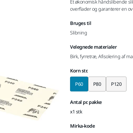
Et økonomisk håndslibende slibe
overflader og garanterer en over
Bruges til
Slibning
Velegnede materialer
Birk, fyrretræ, Afisolering af m
Korn str.
P60
P80
P120
Antal pr. pakke
x1 stk
Mirka-kode