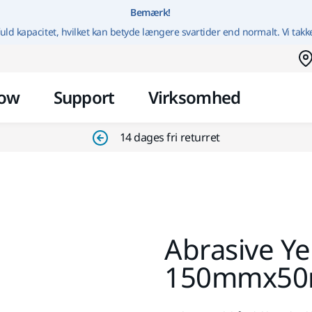
Gå til indhold
Bemærk!
uld kapacitet, hvilket kan betyde længere svartider end normalt. Vi takk
ow
Support
Virksomhed
14 dages fri returret
Abrasive Ye
150mmx5