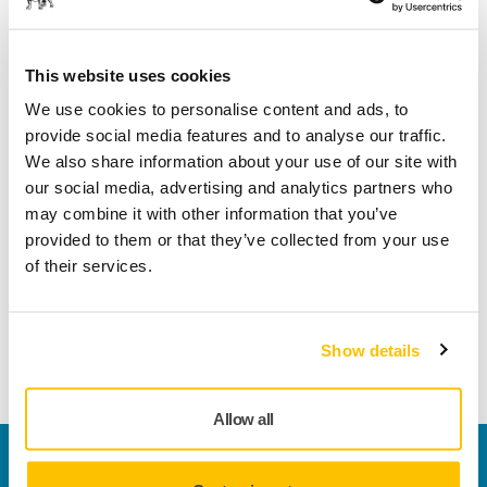
Udgået
This website uses cookies
Find en forhandler
We use cookies to personalise content and ads, to
provide social media features and to analyse our traffic.
We also share information about your use of our site with
Produktoplysninger
our social media, advertising and analytics partners who
may combine it with other information that you’ve
Tekniske detaljer
provided to them or that they’ve collected from your use
of their services.
Et økonomisk håndslibende slibepapir, der er velegnet til
både flade og profilerede overflader og garanterer en
Show details
overfladefinish af høj kvalitet.
Allow all
Kontakt os