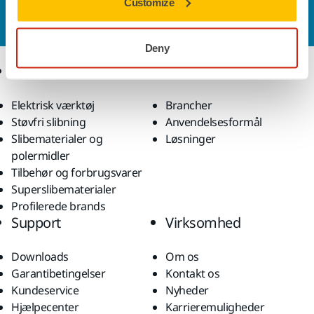
Customize
Vil du gerne vide mere?
Kontakt os,
så vil vores
ekspertsupportteam besvare dine spørgsmål.
Deny
Produkter
Knowhow
Elektrisk værktøj
Brancher
Støvfri slibning
Anvendelsesformål
Slibematerialer og
Løsninger
polermidler
Tilbehør og forbrugsvarer
Superslibematerialer
Profilerede brands
Support
Virksomhed
Downloads
Om os
Garantibetingelser
Kontakt os
Kundeservice
Nyheder
Hjælpecenter
Karrieremuligheder