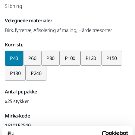
Slibning
Velegnede materialer
Birk, fyrretræ, Afisolering af maling, Hårde træsorter
Korn str.
P40
P60
P80
P100
P120
P150
P180
P240
Antal pr. pakke
x25 stykker
Mirka-kode
16101E2540