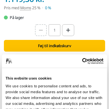
Pris med
Moms
25 %
0 %
På lager
Select quantity value
Føj til indkøbskurv
Find en forhandler
LEVERES TIL DIG
This website uses cookies
Levering indenfor 3-5 arbejdsdage
We use cookies to personalise content and ads, to
Levering i Danmark
provide social media features and to analyse our traffic.
Fragt fri levering ved ordrer over 599,- kr incl moms.
We also share information about your use of our site with
our social media, advertising and analytics partners who
Sikker betaling med kort