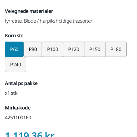
Velegnede materialer
fyrretræ, Bløde / harpiksholdige træsorter
Korn str.
P60
P80
P100
P120
P150
P180
P240
Antal pr. pakke
x1 stk
Mirka-kode
4251100160
Pris med Moms 2
1.119,36 kr.