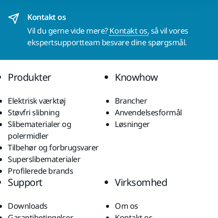
Kontakt os
Vil du gerne vide mere?
Kontakt os,
så vil vores
ekspertsupportteam besvare dine spørgsmål.
Produkter
Knowhow
Elektrisk værktøj
Brancher
Støvfri slibning
Anvendelsesformål
Slibematerialer og
Løsninger
polermidler
Tilbehør og forbrugsvarer
Superslibematerialer
Profilerede brands
Support
Virksomhed
Downloads
Om os
Garantibetingelser
Kontakt os