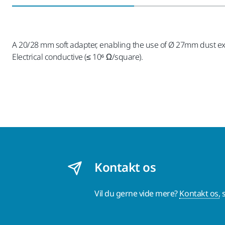
A 20/28 mm soft adapter, enabling the use of Ø 27mm dust ext
Electrical conductive (≤ 10⁶ Ω/square).
Kontakt os
Vil du gerne vide mere?
Kontakt os,
s