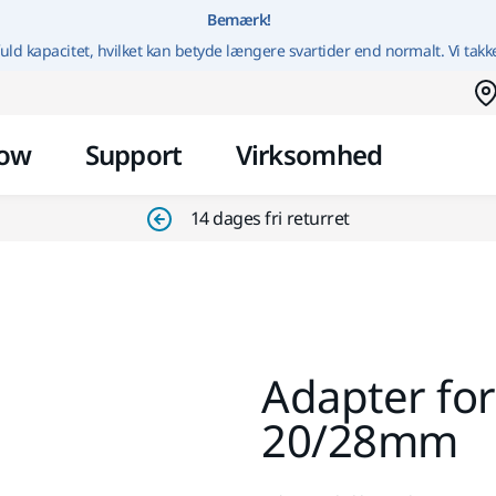
Gå til indhold
Bemærk!
uld kapacitet, hvilket kan betyde længere svartider end normalt. Vi takk
ow
Support
Virksomhed
14 dages fri returret
Adapter fo
20/28mm