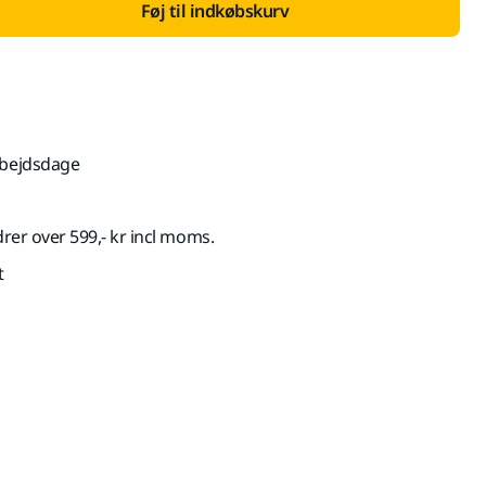
Føj til indkøbskurv
rbejdsdage
drer over 599,- kr incl moms.
t