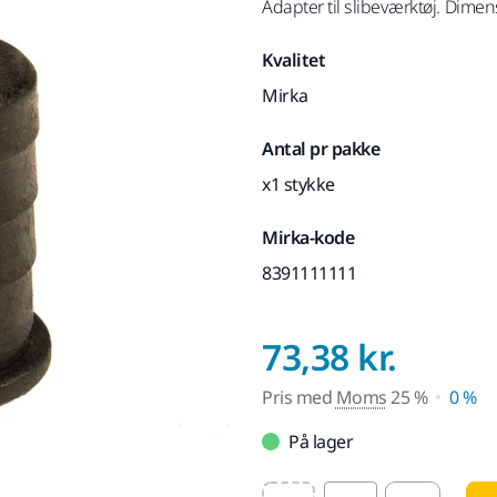
Adapter til slibeværktøj. Dim
Kvalitet
Mirka
Antal pr pakke
x1 stykke
Mirka-kode
8391111111
Pris 
73,38 kr.
Pris med
Moms
25 %
0 %
På lager