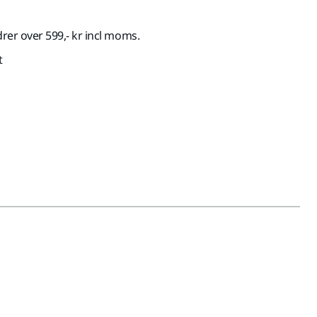
drer over 599,- kr incl moms.
t