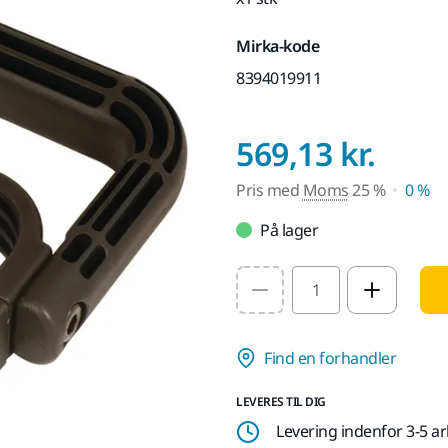
Mirka-kode
8394019911
Pris
569,13 kr.
Pris med
Moms
25 %
0 %
På lager
Select quantity value
Find en forhandler
LEVERES TIL DIG
Levering indenfor 3-5 a