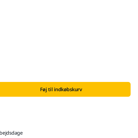
 med Moms 25 %
Føj til indkøbskurv
rbejdsdage