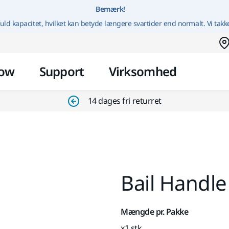
Gå til indhold
Bemærk!
uld kapacitet, hvilket kan betyde længere svartider end normalt. Vi takk
ow
Support
Virksomhed
14 dages fri returret
Bail Handle
Mængde pr. Pakke
x1 stk