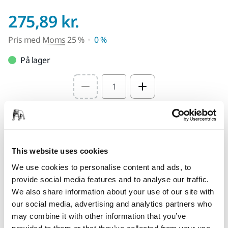
Pris med Moms 25
275,89 kr.
Pris med
Moms
25 %
0 %
På lager
Select quantity value
Føj til indkøbskurv
This website uses cookies
Find en forhandler
We use cookies to personalise content and ads, to
LEVERES TIL DIG
provide social media features and to analyse our traffic.
Levering indenfor 3-5 arbejdsdage
We also share information about your use of our site with
our social media, advertising and analytics partners who
Levering i Danmark
may combine it with other information that you’ve
Fragt fri levering ved ordrer over 599,- kr incl moms.
provided to them or that they’ve collected from your use