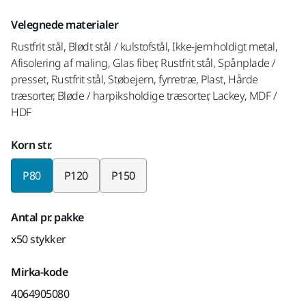
Velegnede materialer
Rustfrit stål, Blødt stål / kulstofstål, Ikke-jernholdigt metal,
Afisolering af maling, Glas fiber, Rustfrit stål, Spånplade /
presset, Rustfrit stål, Støbejern, fyrretræ, Plast, Hårde
træsorter, Bløde / harpiksholdige træsorter, Lackey, MDF /
HDF
Korn str.
P80
P120
P150
Antal pr. pakke
x50 stykker
Mirka-kode
4064905080