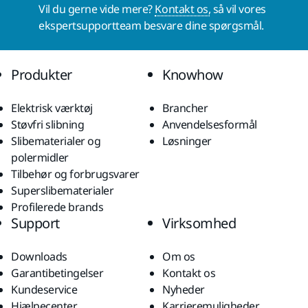
Vil du gerne vide mere?
Kontakt os,
så vil vores
ekspertsupportteam besvare dine spørgsmål.
Produkter
Knowhow
Elektrisk værktøj
Brancher
Støvfri slibning
Anvendelsesformål
Slibematerialer og
Løsninger
polermidler
Tilbehør og forbrugsvarer
Superslibematerialer
Profilerede brands
Support
Virksomhed
Downloads
Om os
Garantibetingelser
Kontakt os
Kundeservice
Nyheder
Hjælpecenter
Karrieremuligheder