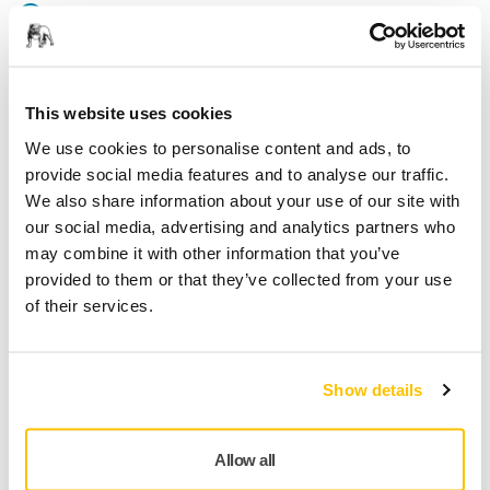
Levering indenfor 3-5 arbejdsdage
Levering i Danmark
Fragt fri levering ved ordrer over 599,- kr incl moms.
This website uses cookies
Sikker betaling med kort
We use cookies to personalise content and ads, to
Sporing af forsendelsen
provide social media features and to analyse our traffic.
We also share information about your use of our site with
our social media, advertising and analytics partners who
may combine it with other information that you’ve
Produktoplysninger
provided to them or that they’ve collected from your use
of their services.
Tekniske detaljer
Smidig polerklud af mikrofibertil alsidig brug og med meget
Show details
god sugeevne. Den anvendes til almindelige aftørring og er
tykkere end Mirkas gule klud.
Allow all