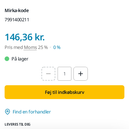
Mirka-kode
7991400211
Pris med Moms 25
146,36 kr.
Pris med
Moms
25 %
0 %
På lager
Select quantity value
Føj til indkøbskurv
Find en forhandler
LEVERES TIL DIG