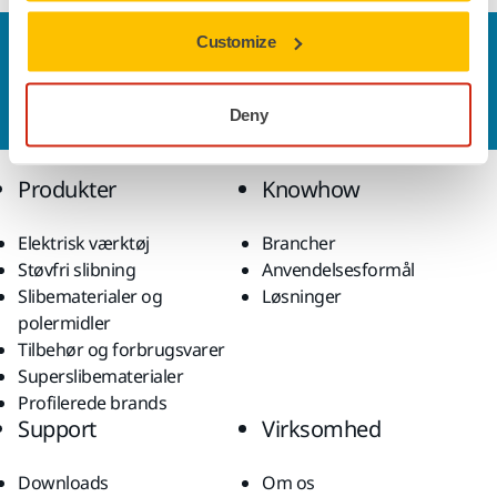
Customize
Kontakt os
Vil du gerne vide mere?
Kontakt os,
så vil vores
ekspertsupportteam besvare dine spørgsmål.
Deny
Produkter
Knowhow
Elektrisk værktøj
Brancher
Støvfri slibning
Anvendelsesformål
Slibematerialer og
Løsninger
polermidler
Tilbehør og forbrugsvarer
Superslibematerialer
Profilerede brands
Support
Virksomhed
Downloads
Om os