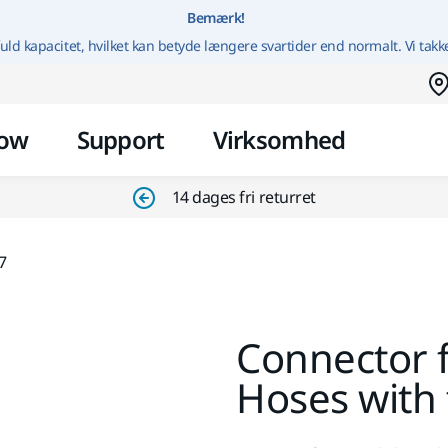
Gå til indhold
Bemærk!
uld kapacitet, hvilket kan betyde længere svartider end normalt. Vi takk
ow
Support
Virksomhed
14 dages fri returret
7
Connector f
Hoses with