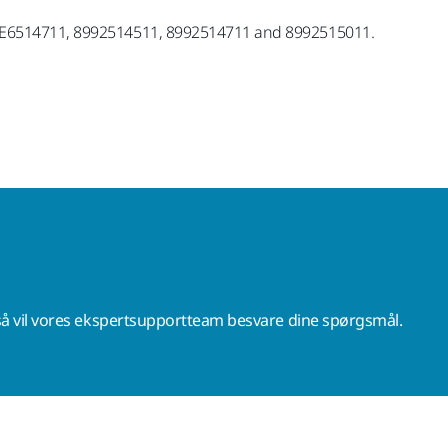
MIE6514711, 8992514511, 8992514711 and 8992515011.
å vil vores ekspertsupportteam besvare dine spørgsmål.