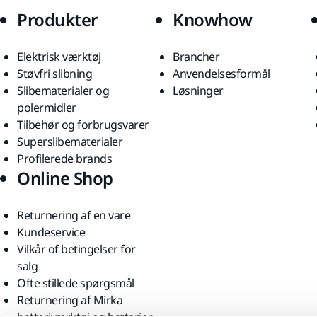
Produkter
Knowhow
Elektrisk værktøj
Brancher
Støvfri slibning
Anvendelsesformål
Slibematerialer og
Løsninger
polermidler
Tilbehør og forbrugsvarer
Superslibematerialer
Profilerede brands
Online Shop
Returnering af en vare
Kundeservice
Vilkår of betingelser for
salg
Ofte stillede spørgsmål
Returnering af Mirka
batteriværktøj og batterier