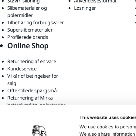
Støvfri slibning
Anvendelsesformål
Slibematerialer og
Løsninger
polermidler
Tilbehør og forbrugsvarer
Superslibematerialer
Profilerede brands
Online Shop
Returnering af en vare
Kundeservice
Vilkår of betingelser for
salg
Ofte stillede spørgsmål
Returnering af Mirka
batteriværktøj og batterier
Find os
This website uses cookie
We use cookies to personal
We also share information 