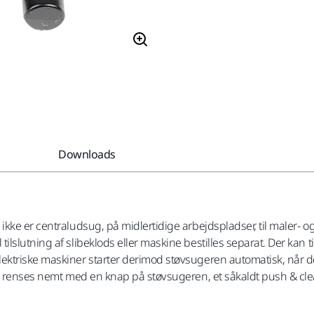
Downloads
kke er centraludsug, på midlertidige arbejdspladser, til maler- og
lutning af slibeklods eller maskine bestilles separat. Der kan tils
ektriske maskiner starter derimod støvsugeren automatisk, når d
et renses nemt med en knap på støvsugeren, et såkaldt push & cl