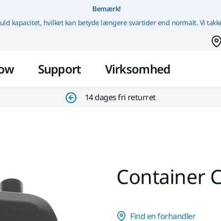
Gå til indhold
Bemærk!
uld kapacitet, hvilket kan betyde længere svartider end normalt. Vi takk
ow
Support
Virksomhed
14 dages fri returret
Container 
Find en forhandler