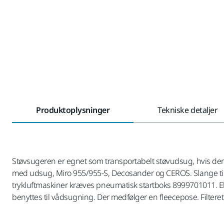
Produktoplysninger
Tekniske detaljer
Støvsugeren er egnet som transportabelt støvudsug, hvis der i
med udsug, Miro 955/955-S, Decosander og CEROS. Slange til tils
trykluftmaskiner kræves pneumatisk startboks 8999701011. El
benyttes til vådsugning. Der medfølger en fleecepose. Filter