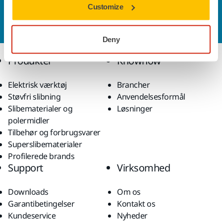
Customize
Vil du gerne vide mere?
Kontakt os,
så vil vores
ekspertsupportteam besvare dine spørgsmål.
Deny
Produkter
Knowhow
Elektrisk værktøj
Brancher
Støvfri slibning
Anvendelsesformål
Slibematerialer og
Løsninger
polermidler
Tilbehør og forbrugsvarer
Superslibematerialer
Profilerede brands
Support
Virksomhed
Downloads
Om os
Garantibetingelser
Kontakt os
Kundeservice
Nyheder