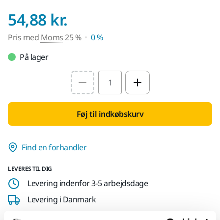
Pris med Moms 25 
54,88 kr.
Pris med
Moms
25 %
0 %
På lager
Select quantity value
Føj til indkøbskurv
Find en forhandler
LEVERES TIL DIG
Levering indenfor 3-5 arbejdsdage
Levering i Danmark
Fragt fri levering ved ordrer over 599,- kr incl moms.