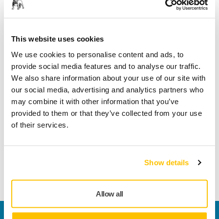
Sikker betaling med kort
Sporing af forsendelsen
This website uses cookies
We use cookies to personalise content and ads, to
provide social media features and to analyse our traffic.
Tekniske detaljer
We also share information about your use of our site with
our social media, advertising and analytics partners who
may combine it with other information that you’ve
Længde
150 mm
provided to them or that they’ve collected from your use
of their services.
Bredde
150 mm
Show details
Allow all
Kontakt os