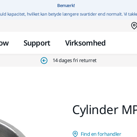
Gå til indhold
Bemærk!
uld kapacitet, hvilket kan betyde længere svartider end normalt. Vi takk
ow
Support
Virksomhed
14 dages fri returret
Cylinder MP
Find en forhandler