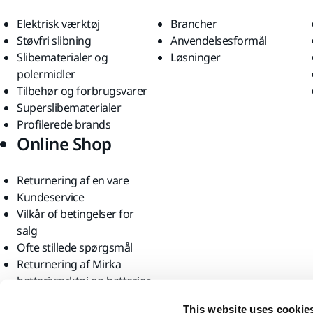
Elektrisk værktøj
Brancher
Støvfri slibning
Anvendelsesformål
Slibematerialer og
Løsninger
polermidler
Tilbehør og forbrugsvarer
Superslibematerialer
Profilerede brands
Online Shop
Returnering af en vare
Kundeservice
Vilkår of betingelser for
salg
Ofte stillede spørgsmål
Returnering af Mirka
batteriværktøj og batterier
Find os
This website uses cookie