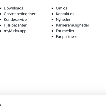
Downloads
Om os
Garantibetingelser
Kontakt os
Kundeservice
Nyheder
Hjælpecenter
Karrieremuligheder
myMirka-app
For medier
For partnere
s