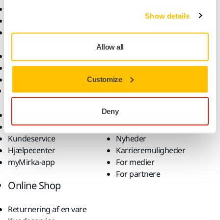
Elektrisk værktøj
Brancher
Show details
Støvfri slibning
Anvendelsesformål
Slibematerialer og
Løsninger
polermidler
Allow all
Tilbehør og forbrugsvarer
Superslibematerialer
Profilerede brands
Customize
Support
Virksomhed
Deny
Downloads
Om os
Garantibetingelser
Kontakt os
Kundeservice
Nyheder
Hjælpecenter
Karrieremuligheder
myMirka-app
For medier
For partnere
Online Shop
Returnering af en vare