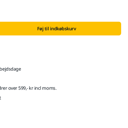
Føj til indkøbskurv
rbejdsdage
drer over 599,- kr incl moms.
t