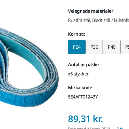
Velegnede materialer
Rustfrit stål, Blødt stål / kulstof
Korn str.
P24
P36
P40
P
Antal pr. pakke
x5 stykker
Mirka-kode
5E4AFT0124BY
Pris 
89,31 kr.
Pris med
Moms
25 %
0 %