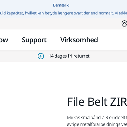
Gå til indhold
Bemærk!
uld kapacitet, hvilket kan betyde længere svartider end normalt. Vi takk
ow
Support
Virksomhed
14 dages fri returret
File Belt 
Mirkas smalbånd ZIR er ideelt t
øvrige metalforarbejdnings væ