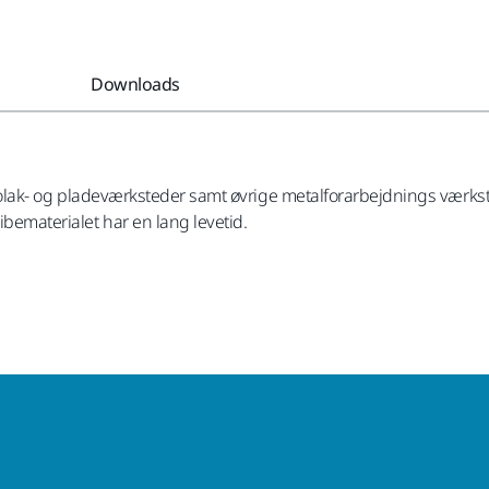
Downloads
å autolak- og pladeværksteder samt øvrige metalforarbejdnings værk
ibematerialet har en lang levetid.