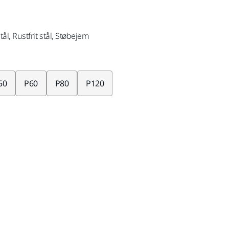
stål, Rustfrit stål, Støbejern
50
P60
P80
P120
med Moms 25 %