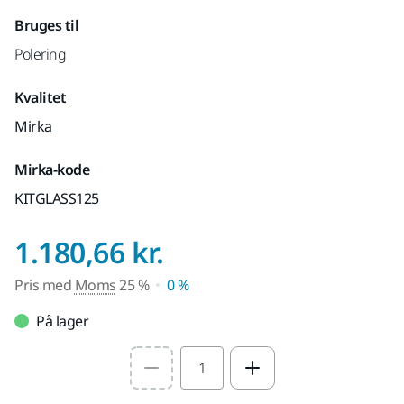
Bruges til
Polering
Kvalitet
Mirka
Mirka-kode
KITGLASS125
Pris med Moms 2
1.180,66 kr.
Pris med
Moms
25 %
0 %
På lager
Select quantity value