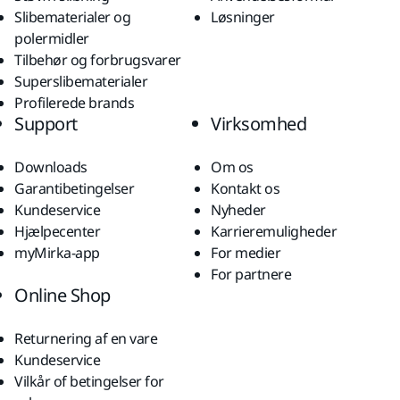
Slibematerialer og
Løsninger
polermidler
Tilbehør og forbrugsvarer
Superslibematerialer
Profilerede brands
Support
Virksomhed
Downloads
Om os
Garantibetingelser
Kontakt os
Kundeservice
Nyheder
Hjælpecenter
Karrieremuligheder
myMirka-app
For medier
For partnere
Online Shop
Returnering af en vare
Kundeservice
Vilkår of betingelser for