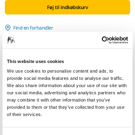
Føj til indkøbskurv
Find en forhandler
LEVERES TIL DIG
Levering indenfor 3-5 arbejdsdage
Levering i Danmark
This website uses cookies
Fragt fri levering ved ordrer over 599,- kr incl moms.
We use cookies to personalise content and ads, to
provide social media features and to analyse our traffic.
Sikker betaling med kort
We also share information about your use of our site with
Sporing af forsendelsen
our social media, advertising and analytics partners who
may combine it with other information that you’ve
provided to them or that they’ve collected from your use
of their services.
Produktoplysninger