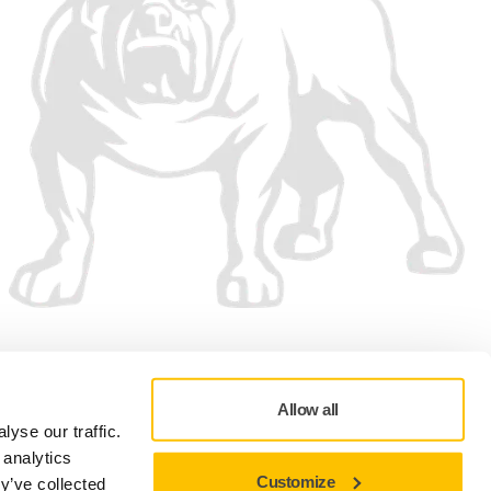
Vi accepterer
Allow all
yse our traffic.
 analytics
Customize
y’ve collected