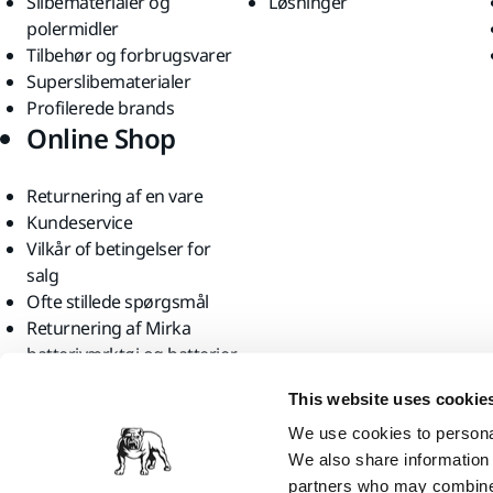
Slibematerialer og
Løsninger
polermidler
Tilbehør og forbrugsvarer
Superslibematerialer
Profilerede brands
Online Shop
Returnering af en vare
Kundeservice
Vilkår of betingelser for
salg
Ofte stillede spørgsmål
Returnering af Mirka
batteriværktøj og batterier
Find os
This website uses cookie
We use cookies to personal
We also share information 
partners who may combine i