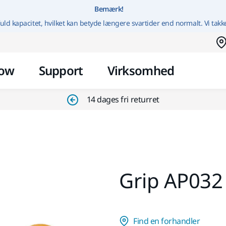
Gå til indhold
Bemærk!
uld kapacitet, hvilket kan betyde længere svartider end normalt. Vi takk
ow
Support
Virksomhed
14 dages fri returret
Grip AP032
Find en forhandler