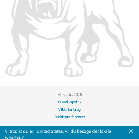
Mirka Ltd, 2026
Privatlivspolitik
Vilkår for brug
Cookiepræferencer
Vi tror, at ​​du er i United States. Vil du besøge det lokale
websted?