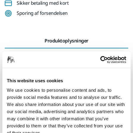
Sikker betaling med kort
Sporing af forsendelsen
Produktoplysninger
Tekniske detaljer
Downloads
HEPA (High Efficiency Particulate Air) filteret kan
eftermonteres sammen med standard filteret for at forbedre
This website uses cookies
filtreringen af luften. Ved at montere dette filter får du en 3
We use cookies to personalise content and ads, to
dobbelt filtrering: 1. Fleece støvsugerposen 2. Standard
provide social media features and to analyse our traffic.
filteret 3. HEPA filteret. Vær opmærksom på at du ved at
We also share information about your use of our site with
tilføje dette filter ikke gør støvsugeren DE 1230/1242 til en H-
our social media, advertising and analytics partners who
klasse godkendt støvsuger, selvom filteret selv opfylder
may combine it with other information that you’ve
HEPA-kravene. Når du installerer et HEPA-filter for første
provided to them or that they’ve collected from your use
gang, er HEPA Filter Cover til DE 1230/1242 (Mirkakode
of their services.