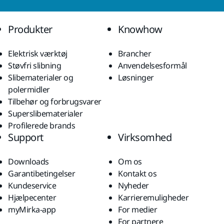
Produkter
Knowhow
Elektrisk værktøj
Brancher
Støvfri slibning
Anvendelsesformål
Slibematerialer og
Løsninger
polermidler
Tilbehør og forbrugsvarer
Superslibematerialer
Profilerede brands
Support
Virksomhed
Downloads
Om os
Garantibetingelser
Kontakt os
Kundeservice
Nyheder
Hjælpecenter
Karrieremuligheder
myMirka-app
For medier
For partnere