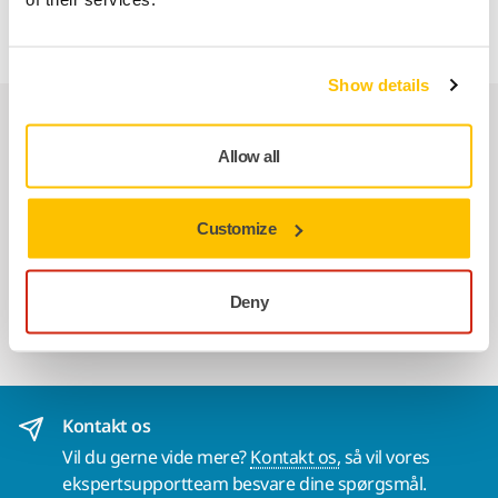
8999100811) nødvendigt.
Show details
Relaterede produkter
Allow all
BRUG SAMMEN
Hepa Filter Cover til DE 1230/1242
Customize
HEPA Filter Cover for DE 1230/1242 er
nødvendigt for at holde HEPA filter
Deny
(Mirkacode 8999100711)…
Kontakt os
Vil du gerne vide mere?
Kontakt os,
så vil vores
ekspertsupportteam besvare dine spørgsmål.