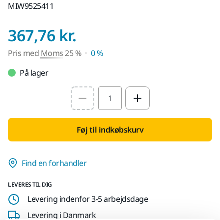
MIW9525411
Pris med Moms 25
367,76 kr.
Pris med
Moms
25 %
0 %
På lager
Select quantity value
Føj til indkøbskurv
Find en forhandler
LEVERES TIL DIG
Levering indenfor 3-5 arbejdsdage
Levering i Danmark