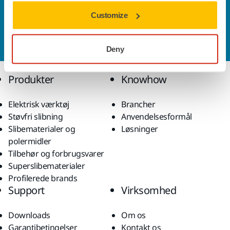
Kontakt os
Customize
Vil du gerne vide mere?
Kontakt os,
så vil vores
ekspertsupportteam besvare dine spørgsmål.
Deny
Produkter
Knowhow
Elektrisk værktøj
Brancher
Støvfri slibning
Anvendelsesformål
Slibematerialer og
Løsninger
polermidler
Tilbehør og forbrugsvarer
Superslibematerialer
Profilerede brands
Support
Virksomhed
Downloads
Om os
Garantibetingelser
Kontakt os