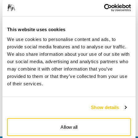
Fragt fri levering ved ordrer over 599,- kr incl moms.
Sikker betaling med kort
Sporing af forsendelsen
This website uses cookies
We use cookies to personalise content and ads, to
provide social media features and to analyse our traffic.
We also share information about your use of our site with
Tekniske detaljer
our social media, advertising and analytics partners who
may combine it with other information that you’ve
provided to them or that they’ve collected from your use
Længde
250 mm
of their services.
Bredde
250 mm
Show details
Allow all