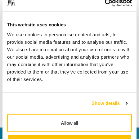
Sikker betaling med kort
Sporing af forsendelsen
This website uses cookies
We use cookies to personalise content and ads, to
provide social media features and to analyse our traffic.
Tekniske detaljer
We also share information about your use of our site with
our social media, advertising and analytics partners who
may combine it with other information that you’ve
Længde
250 mm
provided to them or that they’ve collected from your use
of their services.
Bredde
150 mm
Show details
Allow all
Kontakt os