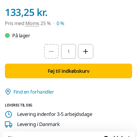
Pris med Moms 25
133,25 kr.
Pris med
Moms
25 %
0 %
På lager
Select quantity value
Føj til indkøbskurv
Find en forhandler
LEVERES TIL DIG
Levering indenfor 3-5 arbejdsdage
Levering i Danmark
Fragt fri levering ved ordrer over 599,- kr incl moms.