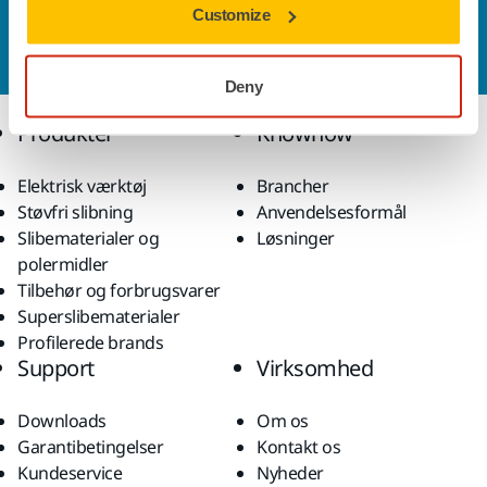
Customize
Vil du gerne vide mere?
Kontakt os,
så vil vores
ekspertsupportteam besvare dine spørgsmål.
Deny
Produkter
Knowhow
Elektrisk værktøj
Brancher
Støvfri slibning
Anvendelsesformål
Slibematerialer og
Løsninger
polermidler
Tilbehør og forbrugsvarer
Superslibematerialer
Profilerede brands
Support
Virksomhed
Downloads
Om os
Garantibetingelser
Kontakt os
Kundeservice
Nyheder