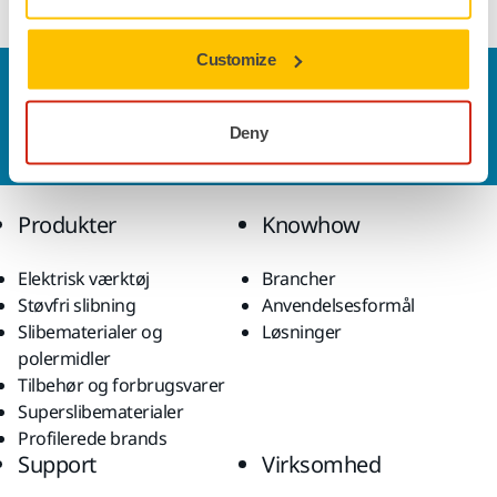
Customize
Kontakt os
Vil du gerne vide mere?
Kontakt os,
så vil vores
Deny
ekspertsupportteam besvare dine spørgsmål.
Produkter
Knowhow
Elektrisk værktøj
Brancher
Støvfri slibning
Anvendelsesformål
Slibematerialer og
Løsninger
polermidler
Tilbehør og forbrugsvarer
Superslibematerialer
Profilerede brands
Support
Virksomhed