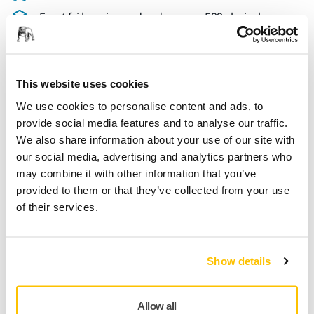
Fragt fri levering ved ordrer over 599,- kr incl moms.
Sikker betaling med kort
Sporing af forsendelsen
This website uses cookies
We use cookies to personalise content and ads, to
provide social media features and to analyse our traffic.
Tekniske detaljer
We also share information about your use of our site with
our social media, advertising and analytics partners who
may combine it with other information that you’ve
Længde
150 mm
provided to them or that they’ve collected from your use
of their services.
Egnet til
CEROS
Bredde
150 mm
Show details
Allow all