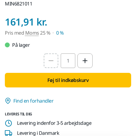
MIN6821011
Pris med Moms 25
161,91 kr.
Pris med
Moms
25 %
0 %
På lager
Select quantity value
Føj til indkøbskurv
Find en forhandler
LEVERES TIL DIG
Levering indenfor 3-5 arbejdsdage
Levering i Danmark